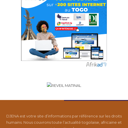
DJENA est votre site d’informations par référence sur les droits
humains. Nous couvrons toute l’actualité togolaise, africaine et