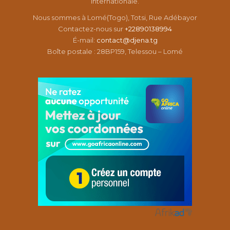
internationale.
Nous sommes à Lomé(Togo), Totsi, Rue Adébayor
Contactez-nous sur
+22890138994
É-mail:
contact@djena.tg
Boîte postale : 28BP159, Telessou – Lomé