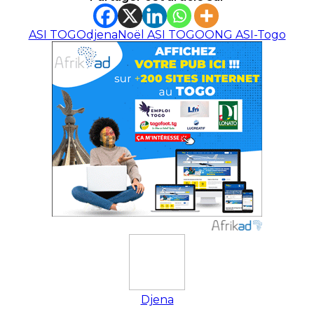
ASI TOGO
djena
Noël ASI TOGO
ONG ASI-Togo
Djena