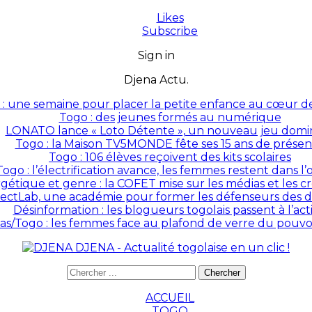
Likes
Subscribe
Sign in
Djena Actu.
: une semaine pour placer la petite enfance au cœur des
Togo : des jeunes formés au numérique
LONATO lance « Loto Détente », un nouveau jeu domin
Togo : la Maison TV5MONDE fête ses 15 ans de prése
Togo : 106 élèves reçoivent des kits scolaires
Togo : l’électrification avance, les femmes restent dans l
rgétique et genre : la COFET mise sur les médias et les 
ectLab, une académie pour former les défenseurs des dr
Désinformation : les blogueurs togolais passent à l’act
as/Togo : les femmes face au plafond de verre du pouvoir
DJENA - Actualité togolaise en un clic !
ACCUEIL
TOGO