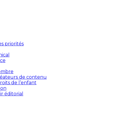
 priorités
ical
nce
’ombre
créateurs de contenu
oits de l’enfant
ion
 éditorial