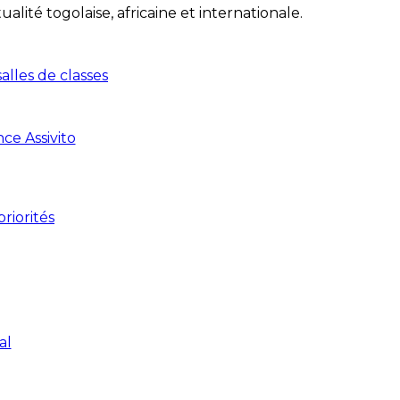
lité togolaise, africaine et internationale.
lles de classes
ce Assivito
riorités
al