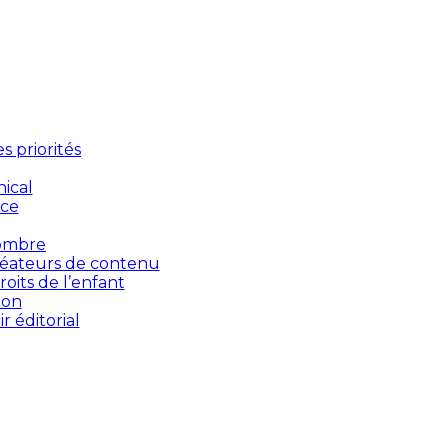
 priorités
ical
nce
’ombre
créateurs de contenu
oits de l’enfant
ion
 éditorial