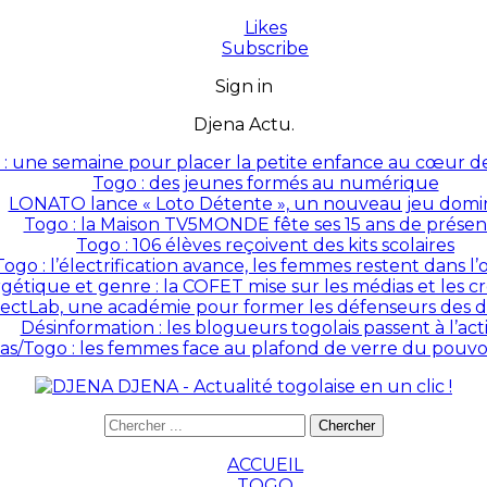
Likes
Subscribe
Sign in
Djena Actu.
: une semaine pour placer la petite enfance au cœur des
Togo : des jeunes formés au numérique
LONATO lance « Loto Détente », un nouveau jeu domin
Togo : la Maison TV5MONDE fête ses 15 ans de prése
Togo : 106 élèves reçoivent des kits scolaires
Togo : l’électrification avance, les femmes restent dans l
rgétique et genre : la COFET mise sur les médias et les 
ectLab, une académie pour former les défenseurs des dr
Désinformation : les blogueurs togolais passent à l’act
as/Togo : les femmes face au plafond de verre du pouvoir
DJENA - Actualité togolaise en un clic !
ACCUEIL
TOGO