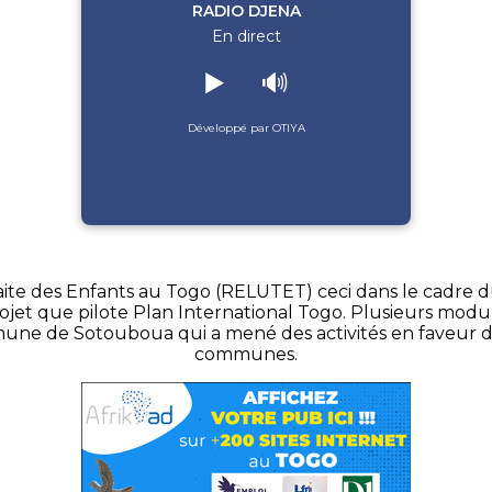
RADIO DJENA
En direct
▶️
🔊
Développé par OTIYA
raite des Enfants au Togo (RELUTET) ceci dans le cadre d
rojet que pilote Plan International Togo. Plusieurs mod
ommune de Sotouboua qui a mené des activités en faveur d
communes.