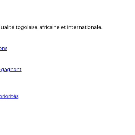
lité togolaise, africaine et internationale.
ions
-gagnant
riorités