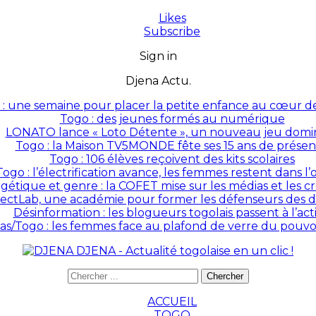
Likes
Subscribe
Sign in
Djena Actu.
: une semaine pour placer la petite enfance au cœur des
Togo : des jeunes formés au numérique
LONATO lance « Loto Détente », un nouveau jeu domin
Togo : la Maison TV5MONDE fête ses 15 ans de prése
Togo : 106 élèves reçoivent des kits scolaires
Togo : l’électrification avance, les femmes restent dans l
rgétique et genre : la COFET mise sur les médias et les 
ectLab, une académie pour former les défenseurs des dr
Désinformation : les blogueurs togolais passent à l’act
as/Togo : les femmes face au plafond de verre du pouvoir
DJENA - Actualité togolaise en un clic !
ACCUEIL
TOGO