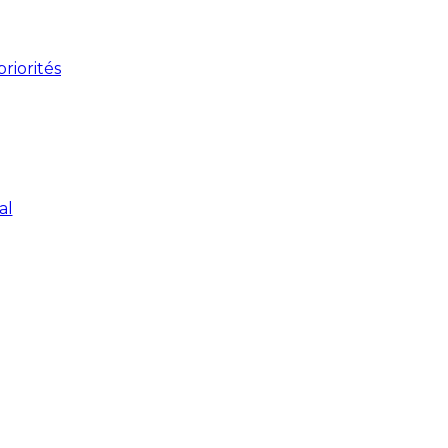
riorités
al