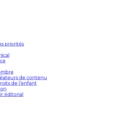
 priorités
ical
nce
’ombre
créateurs de contenu
oits de l’enfant
ion
 éditorial