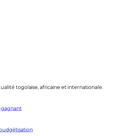
lité togolaise, africaine et internationale.
-gagnant
budgétisation