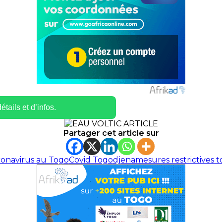
tails et d’infos.
Partager cet article sur
ronavirus au Togo
Covid Togo
djena
mesures restrictives 