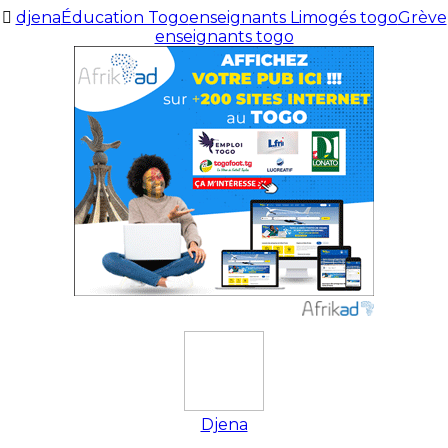
djena
Éducation Togo
enseignants Limogés togo
Grève
enseignants togo
Djena