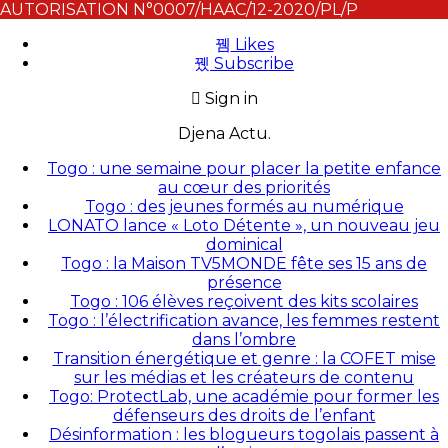
AUTORISATION N°0007/HAAC/12-2020/PL/P
Likes
Subscribe
Sign in
Djena Actu.
Togo : une semaine pour placer la petite enfance
au cœur des priorités
Togo : des jeunes formés au numérique
LONATO lance « Loto Détente », un nouveau jeu
dominical
Togo : la Maison TV5MONDE fête ses 15 ans de
présence
Togo : 106 élèves reçoivent des kits scolaires
Togo : l’électrification avance, les femmes restent
dans l’ombre
Transition énergétique et genre : la COFET mise
sur les médias et les créateurs de contenu
Togo: ProtectLab, une académie pour former les
défenseurs des droits de l’enfant
Désinformation : les blogueurs togolais passent à