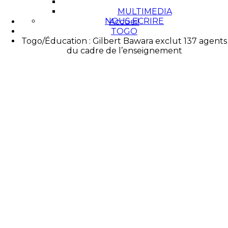
ZOOM
MULTIMEDIA
NOUS ECRIRE
Accueil
TOGO
Togo/Éducation : Gilbert Bawara exclut 137 agents
du cadre de l’enseignement