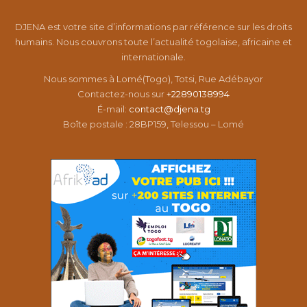
DJENA est votre site d’informations par référence sur les droits
humains. Nous couvrons toute l’actualité togolaise, africaine et
internationale.
Nous sommes à Lomé(Togo), Totsi, Rue Adébayor
Contactez-nous sur
+22890138994
É-mail:
contact@djena.tg
Boîte postale : 28BP159, Telessou – Lomé