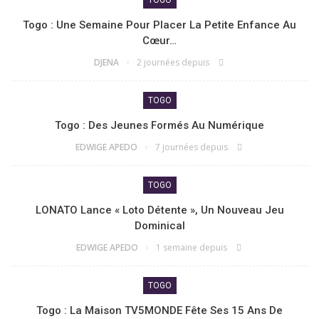
Togo : Une Semaine Pour Placer La Petite Enfance Au
Cœur…
DJENA
2 journées depuis
TOGO
Togo : Des Jeunes Formés Au Numérique
EDWIGE APEDO
7 journées depuis
TOGO
LONATO Lance « Loto Détente », Un Nouveau Jeu
Dominical
EDWIGE APEDO
1 semaine depuis
TOGO
Togo : La Maison TV5MONDE Fête Ses 15 Ans De