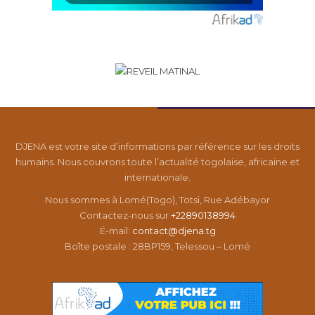
DJENA est votre site d’informations par référence sur les droits
humains. Nous couvrons toute l’actualité togolaise, africaine et
internationale.
Nous sommes à Lomé(Togo), Totsi, Rue Adébayor
Contactez-nous sur
+22890138994
É-mail:
contact@djena.tg
Boîte postale : 28BP159, Telessou – Lomé