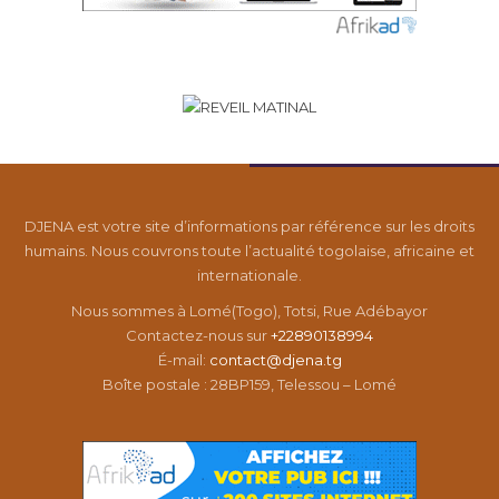
DJENA est votre site d’informations par référence sur les droits
humains. Nous couvrons toute l’actualité togolaise, africaine et
internationale.
Nous sommes à Lomé(Togo), Totsi, Rue Adébayor
Contactez-nous sur
+22890138994
É-mail:
contact@djena.tg
Boîte postale : 28BP159, Telessou – Lomé