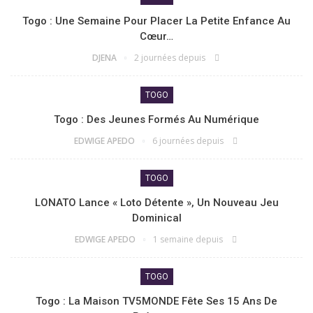
Togo : Une Semaine Pour Placer La Petite Enfance Au
Cœur…
DJENA
2 journées depuis
TOGO
Togo : Des Jeunes Formés Au Numérique
EDWIGE APEDO
6 journées depuis
TOGO
LONATO Lance « Loto Détente », Un Nouveau Jeu
Dominical
EDWIGE APEDO
1 semaine depuis
TOGO
Togo : La Maison TV5MONDE Fête Ses 15 Ans De