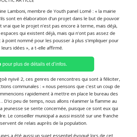
ndrine Lamboni, membre de Youth panel Lomé : « la mairie
ils sont en élaboration d’un projet dans le but de pouvoir
t vrai que le projet n’est pas encore à terme, mais déjà,
 espaces qui existent déjà, mais qui n’ont pas assez de
 à point nommé pour les pousser à plus s’impliquer pour
leurs idées », a t-elle affirmé.
p
pour plus de détails et d’infos.
è nyivé 2, ces genres de rencontres qui sont à féliciter,
actions communales : « nous pensons que c’est un coup de
commencions rapidement à mettre en place le bureau des
s… D’ici peu de temps, nous allons réanimer la flamme au
la jeunesse se sente concernée, puisque ce sont eux qui
re. Le conseiller municipal a aussi insisté sur une franche
 servent de relais auprès de la population.
unes a été aussi un sujet essentiel évoqué lors de cet