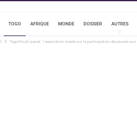
TOGO
AFRIQUE
MONDE
DOSSIER
AUTRES
O
Togo/Youth panel : l’association insiste sur la participation des jeunes aux 