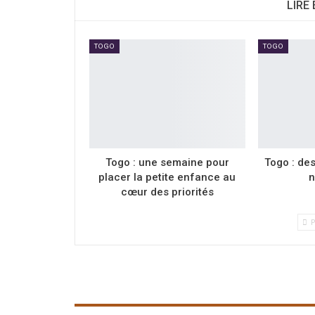
LIRE
TOGO
TOGO
Togo : une semaine pour
Togo : de
placer la petite enfance au
n
cœur des priorités
P