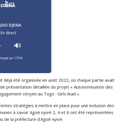
ADIO DJENA
En direct
️
🔊
eloppé par OTIYA
t déjà été organisée en août 2022, où chaque partie avait
eu de présentation détaillée du projet « Autonomisation des
ngagement citoyen au Togo : Girls lead ».
érentes stratégies à mettre en place pour une inclusion des
munes à savoir Agoè nyivé 2, 4 et 6 ont été représentées
us de la préfecture d’Agoè nyivé.