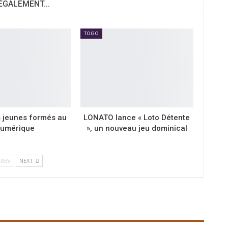
 ÉGALEMENT...
TOGO
s jeunes formés au
LONATO lance « Loto Détente
umérique
», un nouveau jeu dominical
REV
NEXT