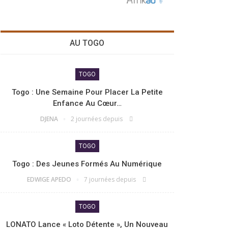
AU TOGO
TOGO
Togo : Une Semaine Pour Placer La Petite
Enfance Au Cœur…
DJENA
2 journées depuis
TOGO
Togo : Des Jeunes Formés Au Numérique
EDWIGE APEDO
7 journées depuis
TOGO
LONATO Lance « Loto Détente », Un Nouveau