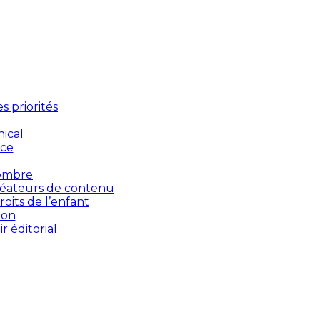
 priorités
ical
nce
’ombre
créateurs de contenu
oits de l’enfant
ion
 éditorial