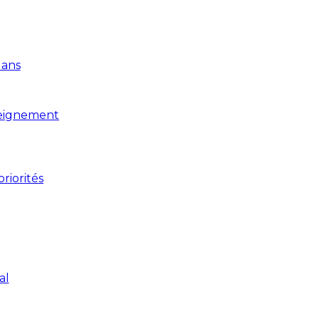
 ans
seignement
riorités
al