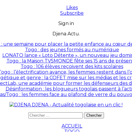
Likes
Subscribe
Sign in
Djena Actu.
: une semaine pour placer la petite enfance au cœur des
Togo : des jeunes formés au numérique
LONATO lance « Loto Détente », un nouveau jeu domin
Togo : la Maison TV5MONDE fête ses 15 ans de prése
Togo : 106 élèves reçoivent des kits scolaires
Togo : l’électrification avance, les femmes restent dans l
rgétique et genre : la COFET mise sur les médias et les 
ectLab, une académie pour former les défenseurs des dr
Désinformation : les blogueurs togolais passent à l’act
as/Togo : les femmes face au plafond de verre du pouvoir
DJENA - Actualité togolaise en un clic !
ACCUEIL
TOGO