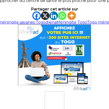
 rapprocher du centre de santé le plus proche pour une p
Partager cet article sur
méningite savanes Togo
djena
Méningite Togo
Togo méni