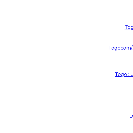
Tog
Togocom/J
Togo : 
L