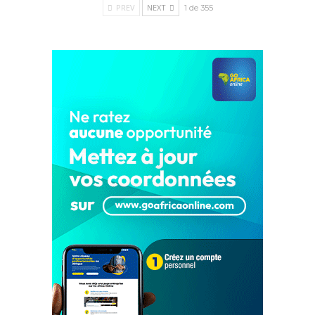
PREV
NEXT
1 de 355