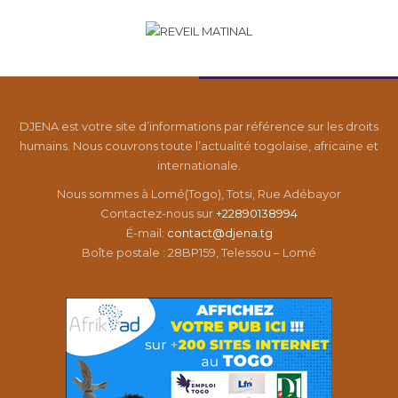
DJENA est votre site d’informations par référence sur les droits
humains. Nous couvrons toute l’actualité togolaise, africaine et
internationale.
Nous sommes à Lomé(Togo), Totsi, Rue Adébayor
Contactez-nous sur
+22890138994
É-mail:
contact@djena.tg
Boîte postale : 28BP159, Telessou – Lomé