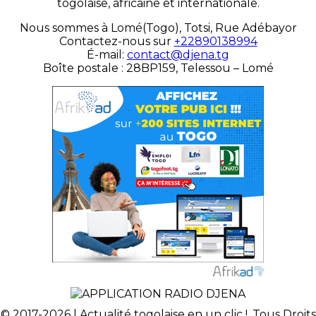
togolaise, africaine et internationale.
Nous sommes à Lomé(Togo), Totsi, Rue Adébayor
Contactez-nous sur
+22890138994
É-mail:
contact@djena.tg
Boîte postale : 28BP159, Telessou – Lomé
© 2017-2026 | Actualité togolaise en un clic !. Tous Droits