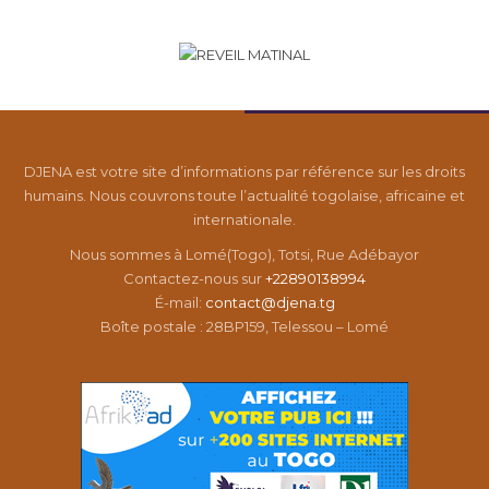
DJENA est votre site d’informations par référence sur les droits
humains. Nous couvrons toute l’actualité togolaise, africaine et
internationale.
Nous sommes à Lomé(Togo), Totsi, Rue Adébayor
Contactez-nous sur
+22890138994
É-mail:
contact@djena.tg
Boîte postale : 28BP159, Telessou – Lomé