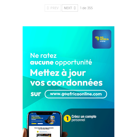
PREV
NEXT
1 de 355