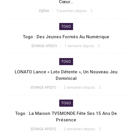
Cœur…
DJENA
5 journées depuis
TOGO
Togo : Des Jeunes Formés Au Numérique
EDWIGE APEDO
1 semaine depuis
TOGO
LONATO Lance « Loto Détente », Un Nouveau Jeu
Dominical
EDWIGE APEDO
2 semaines depuis
TOGO
Togo : La Maison TV5MONDE Fête Ses 15 Ans De
Présence
EDWIGE APEDO
2 semaines depuis