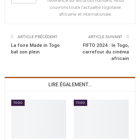
référence sur les droits humains. Nous
couvrons toute l’actualité togolaise,
africaine et internationale.
ARTICLE PRÉCÉDENT
ARTICLE SUIVANT
La foire Made in Togo
FIFTO 2024 : le Togo,
bat son plein
carrefour du cinéma
africain
LIRE ÉGALEMENT...
TOGO
TOGO