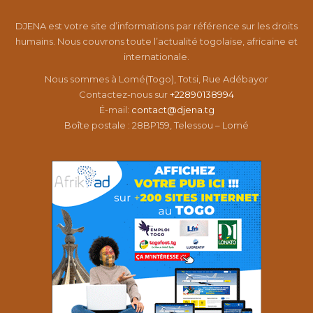
DJENA est votre site d’informations par référence sur les droits
humains. Nous couvrons toute l’actualité togolaise, africaine et
internationale.
Nous sommes à Lomé(Togo), Totsi, Rue Adébayor
Contactez-nous sur
+22890138994
É-mail:
contact@djena.tg
Boîte postale : 28BP159, Telessou – Lomé