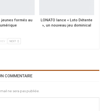
s jeunes formés au
LONATO lance « Loto Détente
umérique
», un nouveau jeu dominical
REV
NEXT
 UN COMMENTAIRE
mail ne sera pas publiée.