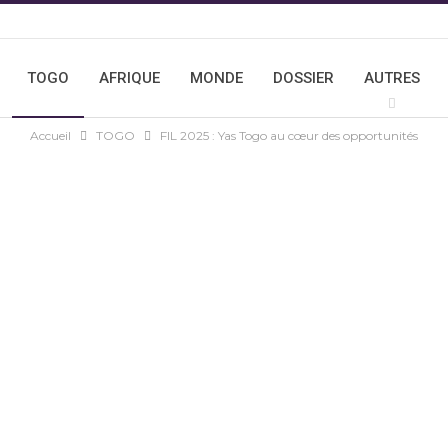
TOGO
AFRIQUE
MONDE
DOSSIER
AUTRES
Accueil
TOGO
FIL 2025 : Yas Togo au cœur des opportunités