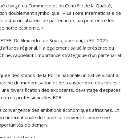
ué chargé du Commerce et du Contrôle de la Qualité,
tion doublement symbolique : « La Foire Internationale de
le est un incubateur de partenariats, un pont entre les
 de notre économie. »
CETEF, Dr Alexandre de Souza, pour qui, la FIL 2025
ffaires régional. Il a également salué la présence du
Chine, rappelant l’importance stratégique d’un partenariat
ée des stands de la Police nationale, initiative visant à
émarche de modernisation et de transparence des forces
t une diversification des exposants, davantage d’espaces
ncontres professionnelles B2B.
de convergence des ambitions économiques africaines. Et
oire internationale de Lomé se réinvente comme une
pportunités de demain.
r cet article sur