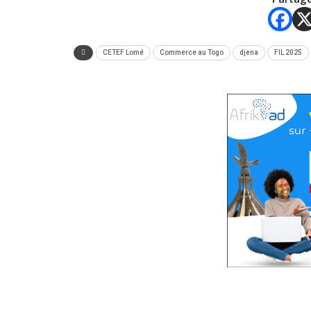
CETEF Lomé
Commerce au Togo
djena
FIL 2025