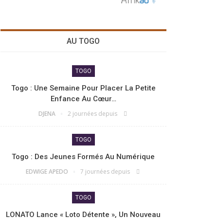
AU TOGO
TOGO
Togo : Une Semaine Pour Placer La Petite
Enfance Au Cœur…
DJENA
2 journées depuis
TOGO
Togo : Des Jeunes Formés Au Numérique
EDWIGE APEDO
7 journées depuis
TOGO
LONATO Lance « Loto Détente », Un Nouveau