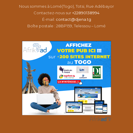
Nous sommes à Lomé(Togo), Totsi, Rue Adébayor
Contactez-nous sur
+22890138994
É-mail:
contact@djena.tg
Boîte postale : 28BP159, Telessou – Lomé