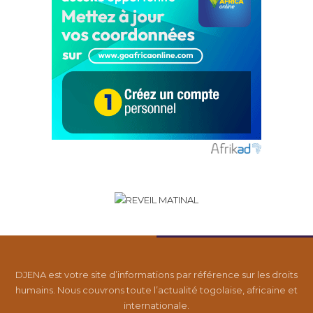
DJENA est votre site d’informations par référence sur les droits
humains. Nous couvrons toute l’actualité togolaise, africaine et
internationale.