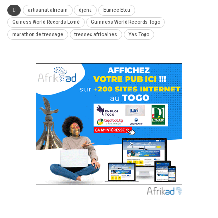
artisanat africain
djena
Eunice Etou
Guiness World Records Lomé
Guinness World Records Togo
marathon de tressage
tresses africaines
Yas Togo