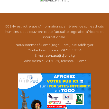
DJENA est votre site d’informations par référence sur les droits
humains. Nous couvrons toute l’actualité togolaise, africaine et
internationale.
Nous sommes à Lomé(Togo), Totsi, Rue Adébayor
Contactez-nous sur
+22890138994
É-mail:
contact@djena.tg
Boîte postale : 28BP159, Telessou – Lomé