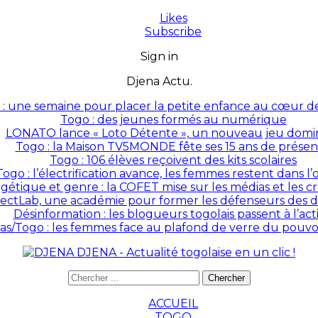
Likes
Subscribe
Sign in
Djena Actu.
: une semaine pour placer la petite enfance au cœur des
Togo : des jeunes formés au numérique
LONATO lance « Loto Détente », un nouveau jeu domin
Togo : la Maison TV5MONDE fête ses 15 ans de prése
Togo : 106 élèves reçoivent des kits scolaires
Togo : l’électrification avance, les femmes restent dans l
rgétique et genre : la COFET mise sur les médias et les 
ectLab, une académie pour former les défenseurs des dr
Désinformation : les blogueurs togolais passent à l’act
as/Togo : les femmes face au plafond de verre du pouvoir
DJENA - Actualité togolaise en un clic !
ACCUEIL
TOGO