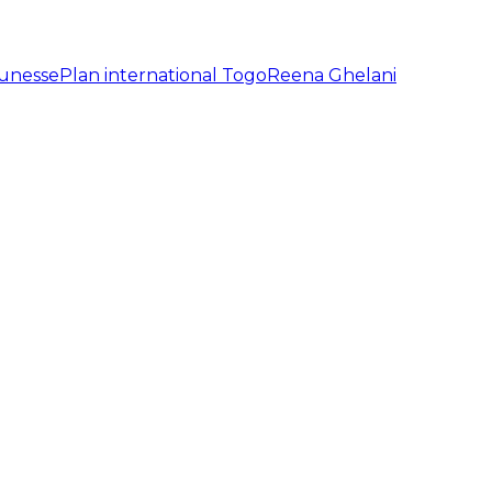
eunesse
Plan international Togo
Reena Ghelani