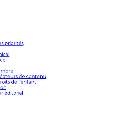
 priorités
ical
nce
’ombre
créateurs de contenu
oits de l’enfant
ion
 éditorial