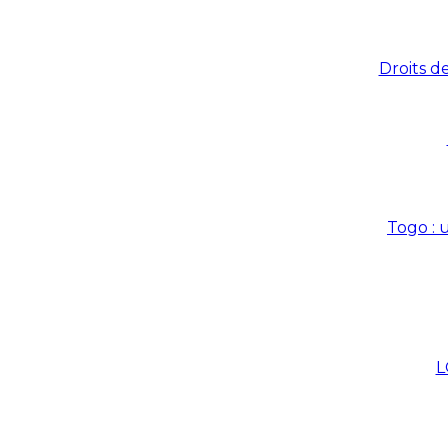
Droits d
Togo : 
L