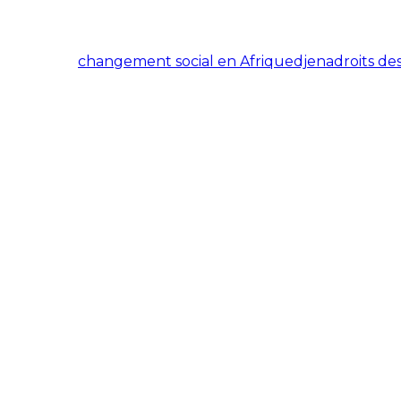
changement social en Afrique
djena
droits de