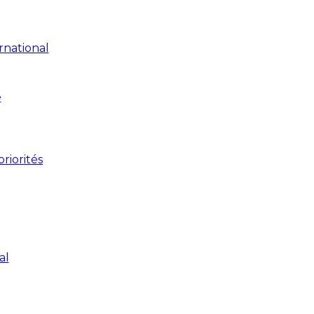
rnational
e
riorités
al