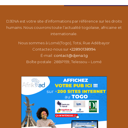
DJENA est votre site d’informations par référence sur les droits
humains. Nous couvrons toute l’actualité togolaise, africaine et
internationale.
Nous sommes à Lomé(Togo), Totsi, Rue Adébayor
Contactez-nous sur
+22890138994
É-mail:
contact@djena.tg
Boîte postale : 28BP159, Telessou – Lomé