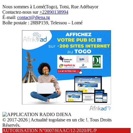
Nous sommes à Lomé(Togo), Totsi, Rue Adébayor
Contactez-nous sur
+22890138994
É-mail:
contact@djena.tg
Boîte postale : 28BP159, Telessou – Lomé
© 2017-2026 | Actualité togolaise en un clic !. Tous Droits
Réservés.
AUTORISATION N°0007/HAAC/12-2020/PL/P