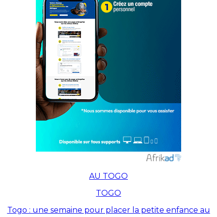
AU TOGO
TOGO
Togo : une semaine pour placer la petite enfance au