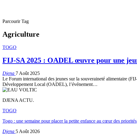
Parcourir Tag
Agriculture
TOGO
FIJ-SA 2025 : OADEL œuvre pour une jeune
Djena
7 Août 2025
Le Forum international des jeunes sur la souveraineté alimentaire (FI
Développement Local (OADEL), l’événement…
DJENA ACTU.
TOGO
Togo : une semaine pour placer la petite enfance au cœur des priorités
Djena
5 Août 2026