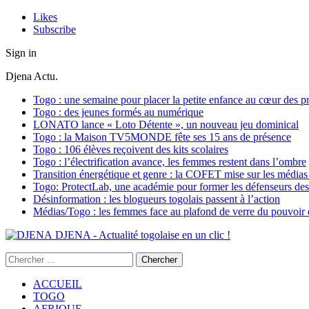
Likes
Subscribe
Sign in
Djena Actu.
Togo : une semaine pour placer la petite enfance au cœur des pr
Togo : des jeunes formés au numérique
LONATO lance « Loto Détente », un nouveau jeu dominical
Togo : la Maison TV5MONDE fête ses 15 ans de présence
Togo : 106 élèves reçoivent des kits scolaires
Togo : l’électrification avance, les femmes restent dans l’ombre
Transition énergétique et genre : la COFET mise sur les médias 
Togo: ProtectLab, une académie pour former les défenseurs des 
Désinformation : les blogueurs togolais passent à l’action
Médias/Togo : les femmes face au plafond de verre du pouvoir é
DJENA - Actualité togolaise en un clic !
ACCUEIL
TOGO
AFRIQUE