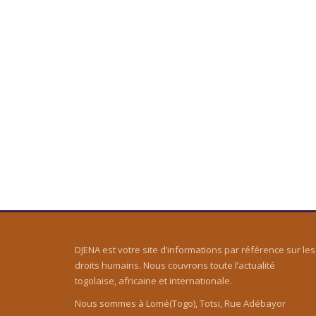
DJENA est votre site d’informations par référence sur les
droits humains. Nous couvrons toute l’actualité
togolaise, africaine et internationale.
Nous sommes à Lomé(Togo), Totsi, Rue Adébayor