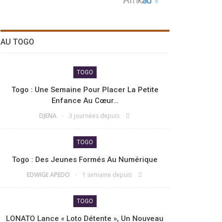
AU TOGO
TOGO
Togo : Une Semaine Pour Placer La Petite
Enfance Au Cœur…
DJENA
3 journées depuis
TOGO
Togo : Des Jeunes Formés Au Numérique
EDWIGE APEDO
1 semaine depuis
TOGO
LONATO Lance « Loto Détente », Un Nouveau