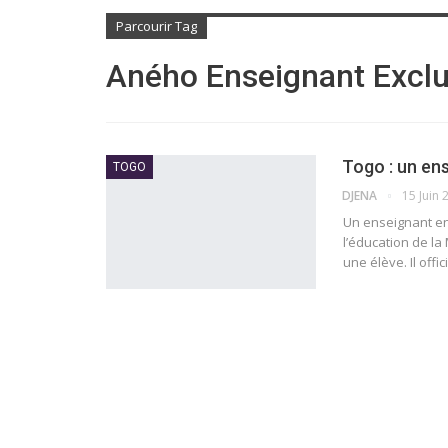
Parcourir Tag
Aného Enseignant Excl
Togo : un en
TOGO
DJENA
15 Juin 
Un enseignant en 
l’éducation de la
une élève. Il off