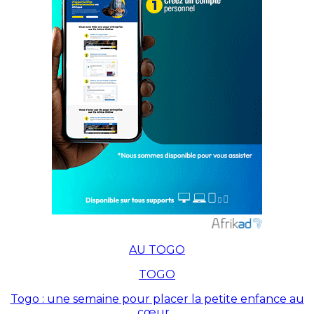
AU TOGO
TOGO
Togo : une semaine pour placer la petite enfance au
cœur…