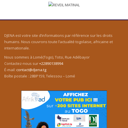
DJENA est votre site d’informations par référence sur les droits
humains. Nous couvrons toute l’actualité togolaise, africaine et
internationale.
Nous sommes à Lomé(Togo), Totsi, Rue Adébayor
Contactez-nous sur
+22890138994
É-mail:
contact@djena.tg
Boîte postale : 28BP159, Telessou – Lomé