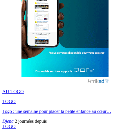
AU TOGO
TOGO
Togo : une semaine pour placer la petite enfance au cœur…
Djena
2 journées depuis
TOGO