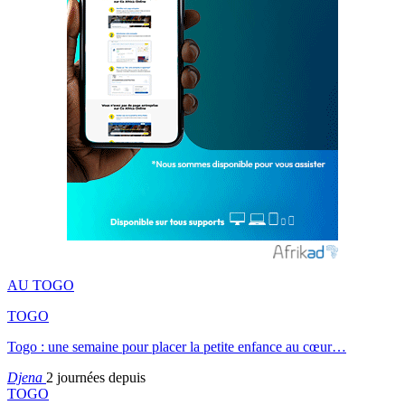
AU TOGO
TOGO
Togo : une semaine pour placer la petite enfance au cœur…
Djena
2 journées depuis
TOGO