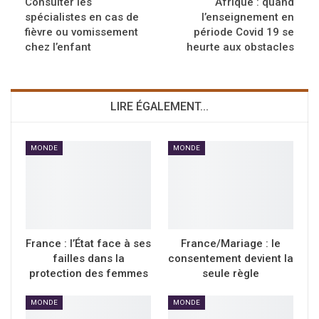
Consulter les
Afrique : quand
spécialistes en cas de
l’enseignement en
fièvre ou vomissement
période Covid 19 se
chez l’enfant
heurte aux obstacles
LIRE ÉGALEMENT...
MONDE
MONDE
France : l’État face à ses
France/Mariage : le
failles dans la
consentement devient la
protection des femmes
seule règle
MONDE
MONDE