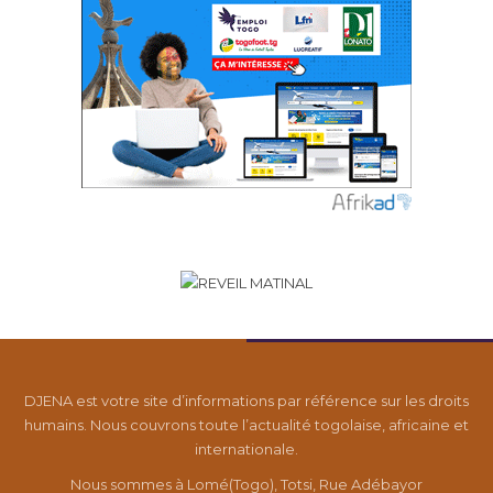
DJENA est votre site d’informations par référence sur les droits
humains. Nous couvrons toute l’actualité togolaise, africaine et
internationale.
Nous sommes à Lomé(Togo), Totsi, Rue Adébayor