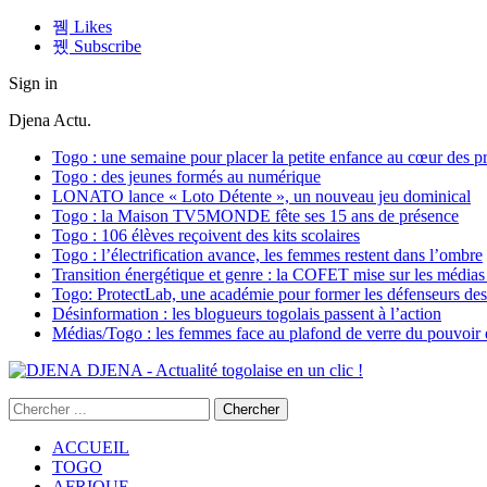
Likes
Subscribe
Sign in
Djena Actu.
Togo : une semaine pour placer la petite enfance au cœur des pr
Togo : des jeunes formés au numérique
LONATO lance « Loto Détente », un nouveau jeu dominical
Togo : la Maison TV5MONDE fête ses 15 ans de présence
Togo : 106 élèves reçoivent des kits scolaires
Togo : l’électrification avance, les femmes restent dans l’ombre
Transition énergétique et genre : la COFET mise sur les médias 
Togo: ProtectLab, une académie pour former les défenseurs des 
Désinformation : les blogueurs togolais passent à l’action
Médias/Togo : les femmes face au plafond de verre du pouvoir é
DJENA - Actualité togolaise en un clic !
ACCUEIL
TOGO
AFRIQUE