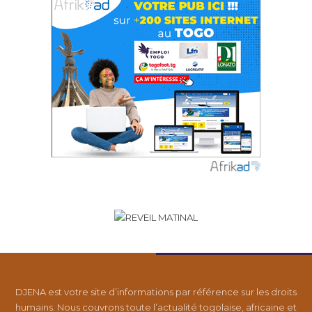
DJENA est votre site d’informations par référence sur les droits
humains. Nous couvrons toute l’actualité togolaise, africaine et