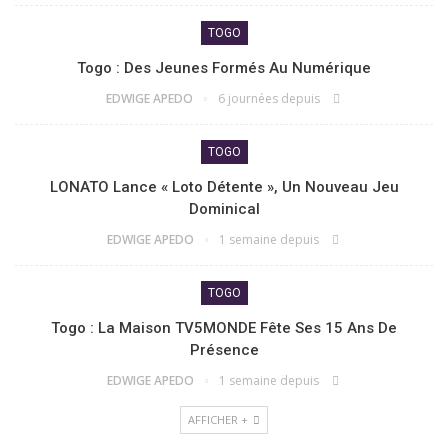
TOGO
Togo : Des Jeunes Formés Au Numérique
EDWIGE APEDO
6 journées depuis
TOGO
LONATO Lance « Loto Détente », Un Nouveau Jeu
Dominical
EDWIGE APEDO
1 semaine depuis
TOGO
Togo : La Maison TV5MONDE Fête Ses 15 Ans De
Présence
EDWIGE APEDO
1 semaine depuis
AFFICHER +