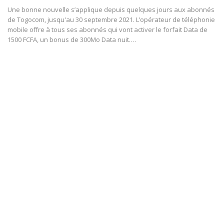
Une bonne nouvelle s’applique depuis quelques jours aux abonnés
de Togocom, jusqu'au 30 septembre 2021. L’opérateur de téléphonie
mobile offre à tous ses abonnés qui vont activer le forfait Data de
1500 FCFA, un bonus de 300Mo Data nuit.
…