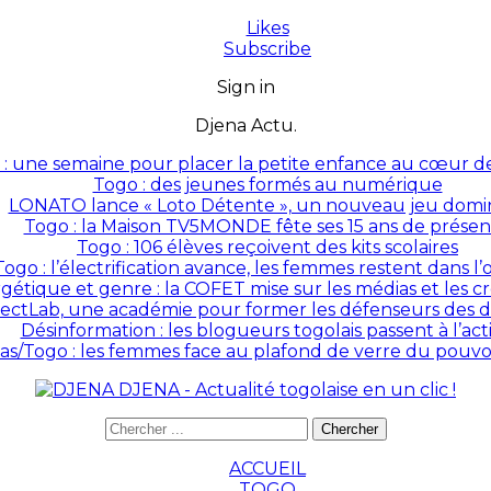
Likes
Subscribe
Sign in
Djena Actu.
: une semaine pour placer la petite enfance au cœur des
Togo : des jeunes formés au numérique
LONATO lance « Loto Détente », un nouveau jeu domin
Togo : la Maison TV5MONDE fête ses 15 ans de prése
Togo : 106 élèves reçoivent des kits scolaires
Togo : l’électrification avance, les femmes restent dans l
rgétique et genre : la COFET mise sur les médias et les 
ectLab, une académie pour former les défenseurs des dr
Désinformation : les blogueurs togolais passent à l’act
as/Togo : les femmes face au plafond de verre du pouvoir
DJENA - Actualité togolaise en un clic !
ACCUEIL
TOGO