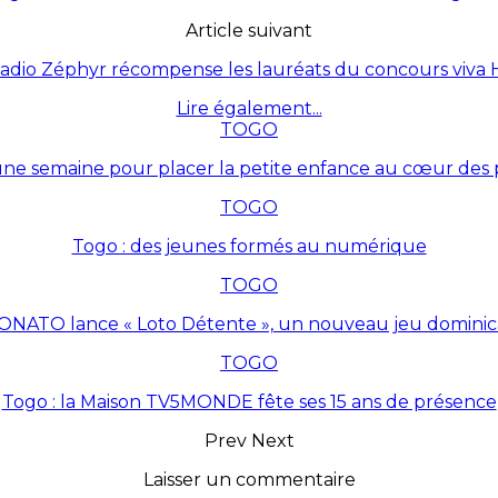
Article suivant
adio Zéphyr récompense les lauréats du concours viva 
Lire également...
TOGO
une semaine pour placer la petite enfance au cœur des p
TOGO
Togo : des jeunes formés au numérique
TOGO
ONATO lance « Loto Détente », un nouveau jeu dominic
TOGO
Togo : la Maison TV5MONDE fête ses 15 ans de présence
Prev
Next
Laisser un commentaire