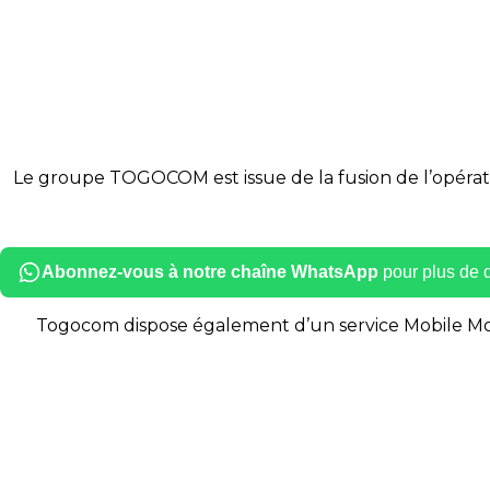
Le groupe TOGOCOM est issue de la fusion de l’opérati
Abonnez-vous à notre chaîne WhatsApp
pour plus de dé
Togocom dispose également d’un service Mobile Mo