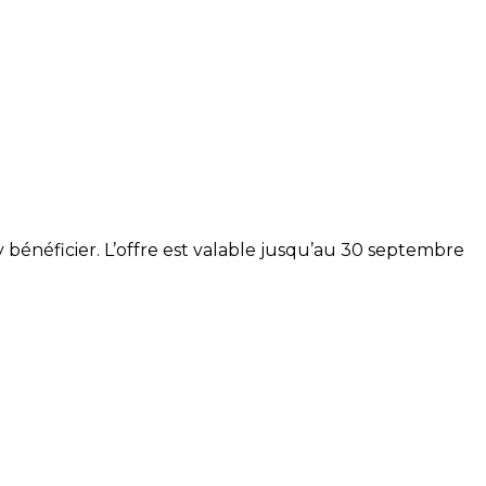
bénéficier. L’offre est valable jusqu’au 30 septembre