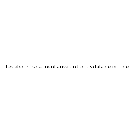
Les abonnés gagnent aussi un bonus data de nuit de 2