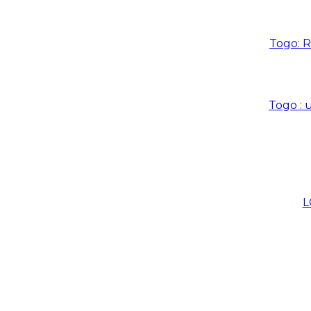
Togo: R
Togo : 
L