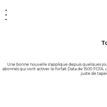
T
Une bonne nouvelle s’applique depuis quelques jou
abonnés qui vont activer le forfait Data de 1500 FCFA,
juste de taper