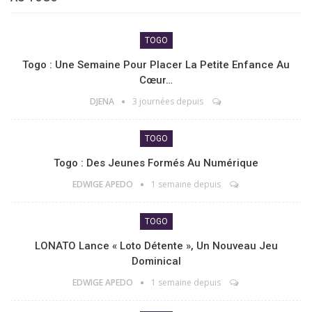
TOGO
Togo : Une Semaine Pour Placer La Petite Enfance Au
Cœur…
DJENA
3 journées depuis
TOGO
Togo : Des Jeunes Formés Au Numérique
EDWIGE APEDO
1 semaine depuis
TOGO
LONATO Lance « Loto Détente », Un Nouveau Jeu
Dominical
EDWIGE APEDO
1 semaine depuis