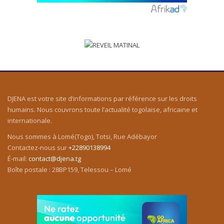
DJENA est votre site d’informations par référence sur les droits
humains. Nous couvrons toute l’actualité togolaise, africaine et
internationale.
Nous sommes à Lomé(Togo), Totsi, Rue Adébayor
Contactez-nous sur
+22890138994
É-mail:
contact@djena.tg
Boîte postale : 28BP159, Telessou – Lomé