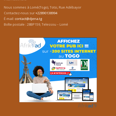
Nous sommes à Lomé(Togo), Totsi, Rue Adébayor
Contactez-nous sur
+22890138994
É-mail:
contact@djena.tg
Boîte postale : 28BP159, Telessou – Lomé