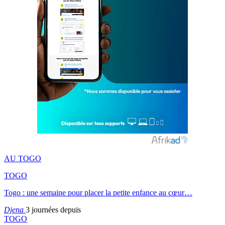
AU TOGO
TOGO
Togo : une semaine pour placer la petite enfance au cœur…
Djena
3 journées depuis
TOGO