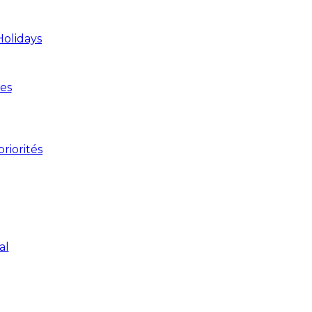
Holidays
es
riorités
al