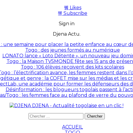
Likes
Subscribe
Sign in
Djena Actu.
: une semaine pour placer la petite enfance au cœur des
Togo : des jeunes formés au numérique
LONATO lance « Loto Détente », un nouveau jeu domin
Togo : la Maison TV5MONDE fête ses 15 ans de prése
Togo : 106 élèves reçoivent des kits scolaires
Togo : l’électrification avance, les femmes restent dans l
rgétique et genre : la COFET mise sur les médias et les 
ectLab, une académie pour former les défenseurs des dr
Désinformation : les blogueurs togolais passent à l’act
as/Togo : les femmes face au plafond de verre du pouvoir
DJENA - Actualité togolaise en un clic !
ACCUEIL
TOGO