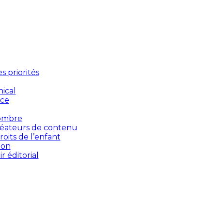
 priorités
ical
nce
’ombre
créateurs de contenu
oits de l’enfant
ion
 éditorial