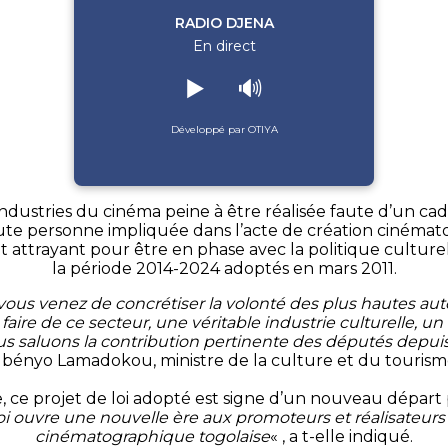
RADIO DJENA
En direct
▶️
🔊
Développé par OTIYA
dustries du cinéma peine à être réalisée faute d’un cad
 toute personne impliquée dans l’acte de création cinéma
ttrayant pour être en phase avec la politique culturelle
la période 2014-2024 adoptés en mars 2011.
ous venez de concrétiser la volonté des plus hautes auto
ire de ce secteur, une véritable industrie culturelle, u
ous saluons la contribution pertinente des députés depuis 
bényo Lamadokou, ministre de la culture et du tourism
le, ce projet de loi adopté est signe d’un nouveau dépar
oi ouvre une nouvelle ère aux promoteurs et réalisateurs du
cinématographique togolaise
« , a t-elle indiqué.