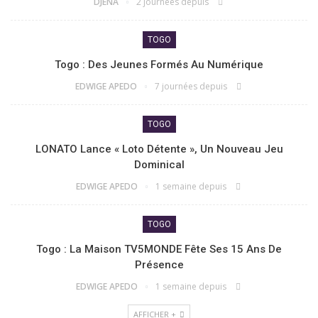
DJENA
2 journées depuis
TOGO
Togo : Des Jeunes Formés Au Numérique
EDWIGE APEDO
7 journées depuis
TOGO
LONATO Lance « Loto Détente », Un Nouveau Jeu
Dominical
EDWIGE APEDO
1 semaine depuis
TOGO
Togo : La Maison TV5MONDE Fête Ses 15 Ans De
Présence
EDWIGE APEDO
1 semaine depuis
AFFICHER +