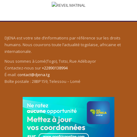
DJENA est votre site d’informations par référence sur les droits
humains. Nous couvrons toute l’actualité togolaise, africaine et
internationale.
Nous sommes à Lomé(Togo), Totsi, Rue Adébayor
Contactez-nous sur
+22890138994
É-mail:
contact@djena.tg
Boîte postale : 28BP159, Telessou – Lomé