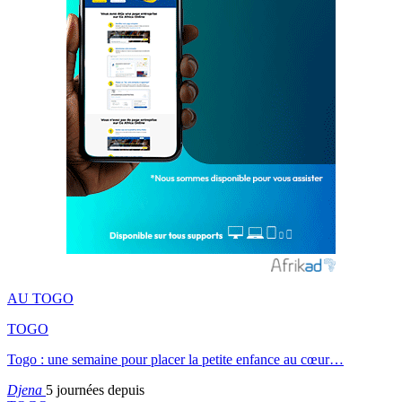
AU TOGO
TOGO
Togo : une semaine pour placer la petite enfance au cœur…
Djena
5 journées depuis