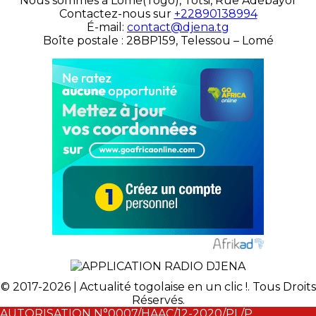
Nous sommes à Lomé(Togo), Totsi, Rue Adébayor
Contactez-nous sur
+22890138994
É-mail:
contact@djena.tg
Boîte postale : 28BP159, Telessou – Lomé
© 2017-2026 | Actualité togolaise en un clic !. Tous Droits
Réservés.
AUTORISATION N°0007/HAAC/12-2020/PL/P