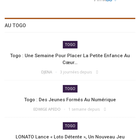
AU TOGO
TOGO
Togo : Une Semaine Pour Placer La Petite Enfance Au
Cœur…
DJENA
3 journées depuis
TOGO
Togo : Des Jeunes Formés Au Numérique
EDWIGE APEDO
1 semaine depuis
TOGO
LONATO Lance « Loto Détente », Un Nouveau Jeu