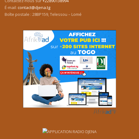
Contactez-nous sur
+22890138994
É-mail:
contact@djena.tg
Boîte postale : 28BP159, Telessou – Lomé