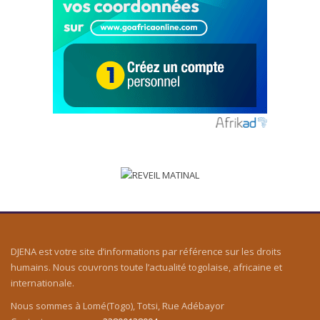
DJENA est votre site d’informations par référence sur les droits
humains. Nous couvrons toute l’actualité togolaise, africaine et
internationale.
Nous sommes à Lomé(Togo), Totsi, Rue Adébayor