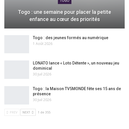
TOGO
Togo : une semaine pour placer la petite
enfance au cœur des priorités
Togo : des jeunes formés au numérique
1 Août 2026
LONATO lance « Loto Détente », un nouveau jeu
dominical
30 Juil 2026
Togo : la Maison TV5MONDE fête ses 15 ans de
présence
30 Juil 2026
PREV
NEXT
1 de 355