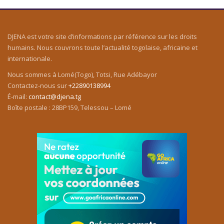
DJENA est votre site d’informations par référence sur les droits
humains. Nous couvrons toute l’actualité togolaise, africaine et
internationale.
Nous sommes à Lomé(Togo), Totsi, Rue Adébayor
Contactez-nous sur
+22890138994
É-mail:
contact@djena.tg
Boîte postale : 28BP159, Telessou – Lomé