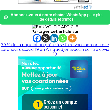
Abonnez-vous à notre chaîne WhatsApp
pour plus
de détails et d’infos.
Partager cet article sur
79 % de la population prête à se faire vacciner
contre le
coronavirus
covid 19 en Afrique
djena
vaccin contre covid
19