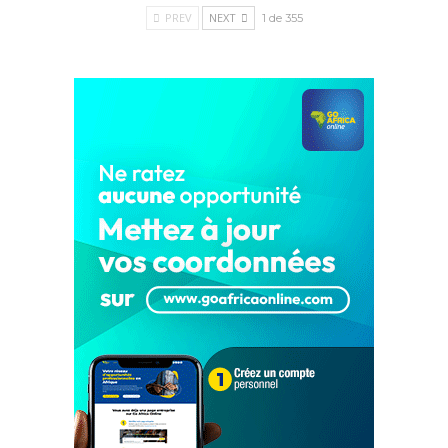
PREV
NEXT
1 de 355