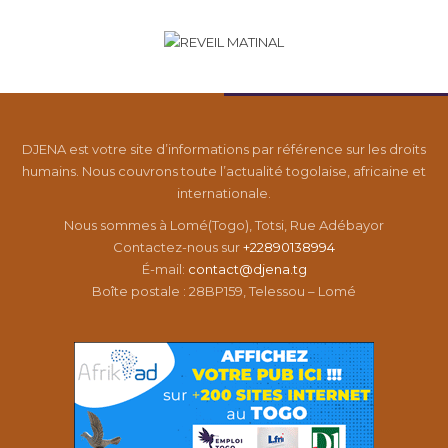
DJENA est votre site d’informations par référence sur les droits
humains. Nous couvrons toute l’actualité togolaise, africaine et
internationale.
Nous sommes à Lomé(Togo), Totsi, Rue Adébayor
Contactez-nous sur
+22890138994
É-mail:
contact@djena.tg
Boîte postale : 28BP159, Telessou – Lomé