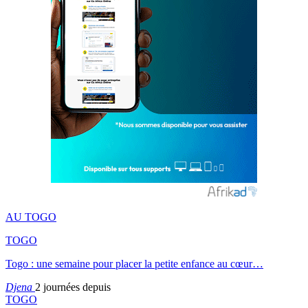
AU TOGO
TOGO
Togo : une semaine pour placer la petite enfance au cœur…
Djena
2 journées depuis
TOGO