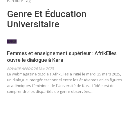
Parcourir Tag
Genre Et Éducation
Universitaire
TOGO
Femmes et enseignement supérieur : AfrikElles
ouvre le dialogue à Kara
EDWIGE APEDO
26 Mar 2025
Le webmagazine togolais AfrikElles a initié le mardi 25 mars 2025,
un dialogue intergénérationnel entre les étudiantes et les figures
académiques féminines de l'Université de Kara. L'idée est de
comprendre les disparités de genre observées…