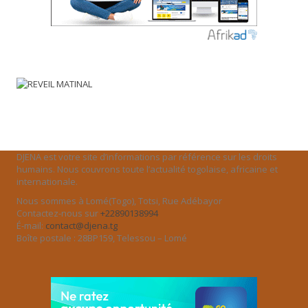
DJENA est votre site d’informations par référence sur les droits
humains. Nous couvrons toute l’actualité togolaise, africaine et
internationale.
Nous sommes à Lomé(Togo), Totsi, Rue Adébayor
Contactez-nous sur
+22890138994
É-mail:
contact@djena.tg
Boîte postale : 28BP159, Telessou – Lomé