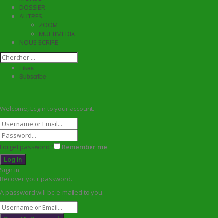
DOSSIER
AUTRES
ZOOM
MULTIMEDIA
NOUS ECRIRE
Likes
Subscribe
Welcome, Login to your account.
Forget password?
Remember me
Sign in
Recover your password.
A password will be e-mailed to you.