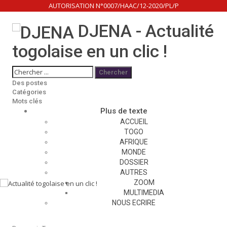
AUTORISATION N°0007/HAAC/12-2020/PL/P
DJENA - Actualité
togolaise en un clic !
Des postes
Catégories
Mots clés
Plus de texte
ACCUEIL
TOGO
AFRIQUE
MONDE
DOSSIER
AUTRES
ZOOM
Accueil
MULTIMEDIA
Genre et éducation universitaire
NOUS ECRIRE