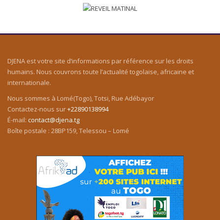
DJENA est votre site d’informations par référence sur les droits
humains. Nous couvrons toute l’actualité togolaise, africaine et
internationale.
Nous sommes à Lomé(Togo), Totsi, Rue Adébayor
Contactez-nous sur
+22890138994
É-mail:
contact@djena.tg
Boîte postale : 28BP159, Telessou – Lomé