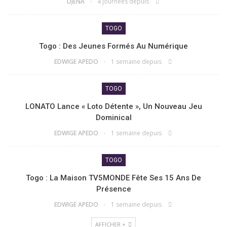
DJENA
4 journées depuis
TOGO
Togo : Des Jeunes Formés Au Numérique
EDWIGE APEDO
1 semaine depuis
TOGO
LONATO Lance « Loto Détente », Un Nouveau Jeu
Dominical
EDWIGE APEDO
1 semaine depuis
TOGO
Togo : La Maison TV5MONDE Fête Ses 15 Ans De
Présence
EDWIGE APEDO
1 semaine depuis
AFFICHER +