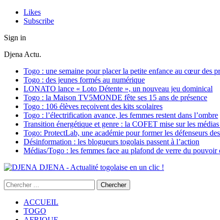
Likes
Subscribe
Sign in
Djena Actu.
Togo : une semaine pour placer la petite enfance au cœur des pr
Togo : des jeunes formés au numérique
LONATO lance « Loto Détente », un nouveau jeu dominical
Togo : la Maison TV5MONDE fête ses 15 ans de présence
Togo : 106 élèves reçoivent des kits scolaires
Togo : l’électrification avance, les femmes restent dans l’ombre
Transition énergétique et genre : la COFET mise sur les médias 
Togo: ProtectLab, une académie pour former les défenseurs des 
Désinformation : les blogueurs togolais passent à l’action
Médias/Togo : les femmes face au plafond de verre du pouvoir é
DJENA - Actualité togolaise en un clic !
ACCUEIL
TOGO
AFRIQUE