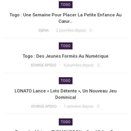
TOGO
Togo : Une Semaine Pour Placer La Petite Enfance Au
Cœur…
DJENA
2 journées depuis
TOGO
Togo : Des Jeunes Formés Au Numérique
EDWIGE APEDO
6 journées depuis
TOGO
LONATO Lance « Loto Détente », Un Nouveau Jeu
Dominical
EDWIGE APEDO
1 semaine depuis
TOGO