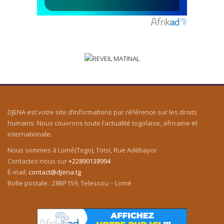
DJENA est votre site d’informations par référence sur les droits
humains. Nous couvrons toute l’actualité togolaise, africaine et
internationale.
Nous sommes à Lomé(Togo), Totsi, Rue Adébayor
Contactez-nous sur
+22890138994
É-mail:
contact@djena.tg
Boîte postale : 28BP159, Telessou – Lomé