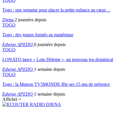
TOGO
Togo : une semaine pour placer la petite enfance au cœur…
Djena
2 journées depuis
TOGO
Togo : des jeunes formés au numérique
Edwige APEDO
6 journées depuis
TOGO
LONATO lance « Loto Détente », un nouveau jeu dominical
Edwige APEDO
1 semaine depuis
TOGO
Togo : la Maison TV5MONDE fête ses 15 ans de présence
Edwige APEDO
1 semaine depuis
Afficher +