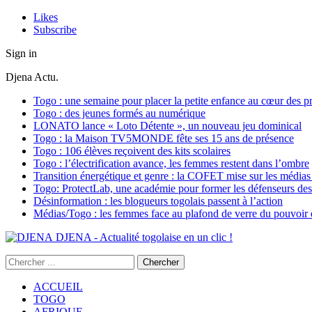
Likes
Subscribe
Sign in
Djena Actu.
Togo : une semaine pour placer la petite enfance au cœur des pr
Togo : des jeunes formés au numérique
LONATO lance « Loto Détente », un nouveau jeu dominical
Togo : la Maison TV5MONDE fête ses 15 ans de présence
Togo : 106 élèves reçoivent des kits scolaires
Togo : l’électrification avance, les femmes restent dans l’ombre
Transition énergétique et genre : la COFET mise sur les médias 
Togo: ProtectLab, une académie pour former les défenseurs des 
Désinformation : les blogueurs togolais passent à l’action
Médias/Togo : les femmes face au plafond de verre du pouvoir é
DJENA - Actualité togolaise en un clic !
ACCUEIL
TOGO
AFRIQUE