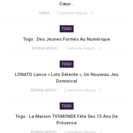
Cœur…
DJENA
5 journées depuis
TOGO
Togo : Des Jeunes Formés Au Numérique
EDWIGE APEDO
1 semaine depuis
TOGO
LONATO Lance « Loto Détente », Un Nouveau Jeu
Dominical
EDWIGE APEDO
2 semaines depuis
TOGO
Togo : La Maison TV5MONDE Fête Ses 15 Ans De
Présence
EDWIGE APEDO
2 semaines depuis