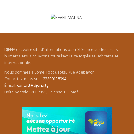
DJENA est votre site d’informations par référence sur les droits
humains. Nous couvrons toute l’actualité togolaise, africaine et
internationale.
Nous sommes à Lomé(Togo), Totsi, Rue Adébayor
Contactez-nous sur
+22890138994
É-mail:
contact@djena.tg
Boîte postale : 28BP159, Telessou – Lomé