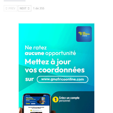
PREV
NEXT
1 de 355